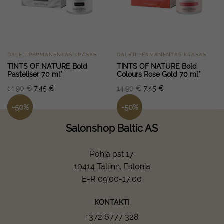
DAĻĒJI PERMANENTĀS KRĀSAS
DAĻĒJI PERMANENTĀS KRĀSAS
TINTS OF NATURE Bold
TINTS OF NATURE Bold
Pasteliser 70 ml*
Colours Rose Gold 70 ml*
14.90
€
7.45
€
14.90
€
7.45
€
-
50
%
-
50
%
Salonshop Baltic AS
Põhja pst 17
10414 Tallinn, Estonia
E-R 09:00-17:00
KONTAKTI
+372 6777 328