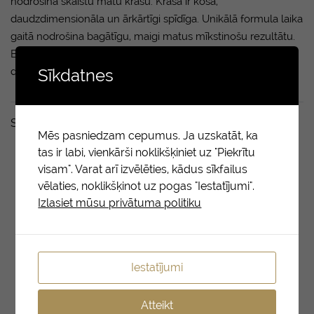
nodrošina skaistu matu krāsu. Krāsa ir koša,
daudzdimensionāla un ārkārtīgi spīdīga. Unikālā formula laika
gaitā nodrošina bagātīgu, maigi matus mīkstinošu rezultātu.
Bez “krāsu ķiveres” efekta – sirmie mati izbalē maigi un
dabiski.
Sīkdatnes
Saistītie produkti
Mēs pasniedzam cepumus. Ja uzskatāt, ka
tas ir labi, vienkārši noklikšķiniet uz "Piekrītu
visam". Varat arī izvēlēties, kādus sīkfailus
vēlaties, noklikšķinot uz pogas "Iestatījumi".
Izlasiet mūsu privātuma politiku
Iestatījumi
Atteikt