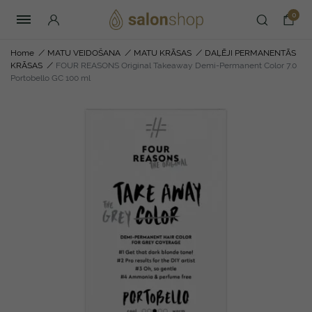
0
Home
/
MATU VEIDOŠANA
/
MATU KRĀSAS
/
DAĻĒJI PERMANENTĀS
KRĀSAS
/
FOUR REASONS Original Takeaway Demi-Permanent Color 7.0
Portobello GC 100 ml