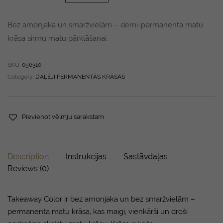
Bez amonjaka un smaržvielām – demi-permanenta matu
krāsa sirmu matu pārklāšanai.
SKU:
056310
Category:
DAĻĒJI PERMANENTĀS KRĀSAS
Pievienot vēlmju sarakstam
Description
Instrukcijas
Sastāvdaļas
Reviews (0)
Takeaway Color ir bez amonjaka un bez smaržvielām –
permanenta matu krāsa, kas maigi, vienkārši un droši