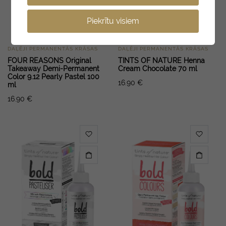
Piekrītu visiem
DAĻĒJI PERMANENTĀS KRĀSAS
DAĻĒJI PERMANENTĀS KRĀSAS
FOUR REASONS Original
TINTS OF NATURE Henna
Takeaway Demi-Permanent
Cream Chocolate 70 ml
Color 9.12 Pearly Pastel 100
16.90
€
ml
16.90
€