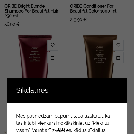
ORIBE Bright Blonde
ORIBE Conditioner For
Shampoo For Beautiful Hair
Beautiful Color 1000 ml
250 ml
219.90
€
56.90
€
Sīkdatnes
Mēs pasniedzam cepumus. Ja uzskatāt, ka
tas ir labi, vienkārši noklikšķiniet uz "Piekrītu
visam". Varat arī izvēlēties, kādus sīkfailus
KONDICIONIERI
KONDICIONIERI