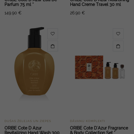
Parfum 75 ml *
Hand Creme Travel 30 ml
149.90
€
26.90
€
DUŠAS ŽELEJAS UN ZIEPES
DĀVANU KOMPLEKTI
ORIBE Cote D Azur
ORIBE Cote D´Azur Fragrance
Revitalizing Hand Wash 300
& Body Collection Set *