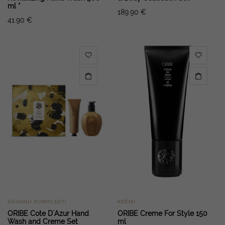
ml *
189.90
€
41.90
€
DĀVANU KOMPLEKTI
KRĒMI
ORIBE Cote D´Azur Hand
ORIBE Creme For Style 150
Wash and Creme Set
ml