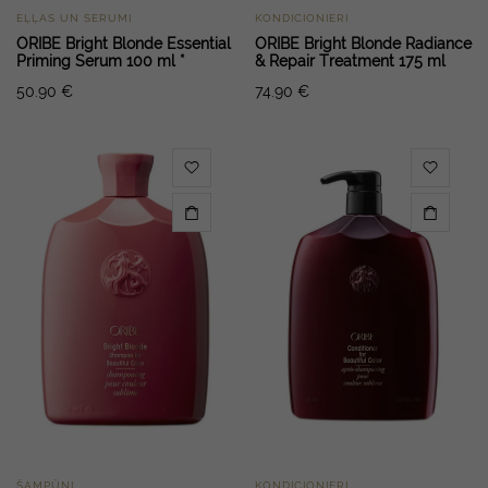
EĻĻAS UN SERUMI
KONDICIONIERI
ORIBE Bright Blonde Essential
ORIBE Bright Blonde Radiance
Priming Serum 100 ml *
& Repair Treatment 175 ml
50.90
€
74.90
€
ŠAMPŪNI
KONDICIONIERI