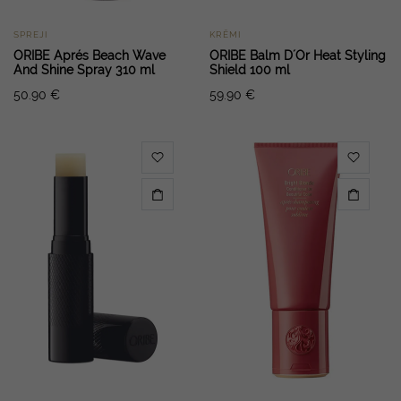
SPREJI
KRĒMI
ORIBE Aprés Beach Wave
ORIBE Balm D´Or Heat Styling
And Shine Spray 310 ml
Shield 100 ml
50.90
€
59.90
€
n
x
ce
ce