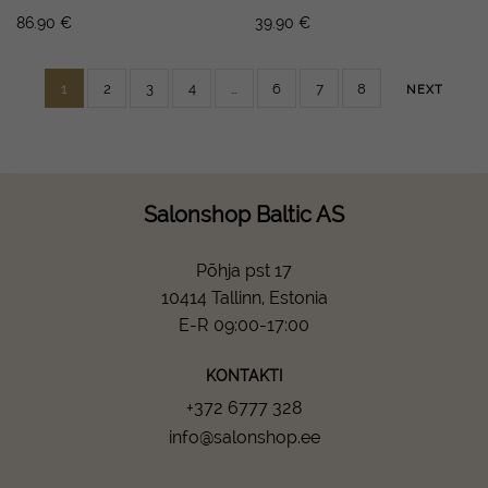
86.90
€
39.90
€
1
2
3
4
…
6
7
8
NEXT
Salonshop Baltic AS
Põhja pst 17
10414 Tallinn, Estonia
E-R 09:00-17:00
KONTAKTI
+372 6777 328
info@salonshop.ee