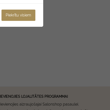
Piekrītu visiem
IEVIENOJIES LOJALITĀTES PROGRAMMAI
ievienojies aizraujošajai Salonshop pasaulei.