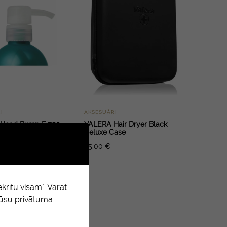
I
AKSESUĀRI
d Head Pump F 750
VALERA Hair Dryer Black
u/Recov/Re-ene)
Deluxe Case
35.00
€
krītu visam". Varat
mūsu privātuma