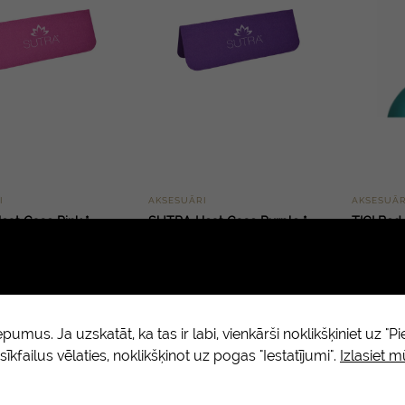
I
AKSESUĀRI
AKSESUĀR
at Case Pink *
SUTRA Heat Case Purple *
TIGI Be
ml (Res
10.90
€
1.90
€
us. Ja uzskatāt, ka tas ir labi, vienkārši noklikšķiniet uz "Pie
 sīkfailus vēlaties, noklikšķinot uz pogas "Iestatījumi".
Izlasiet 