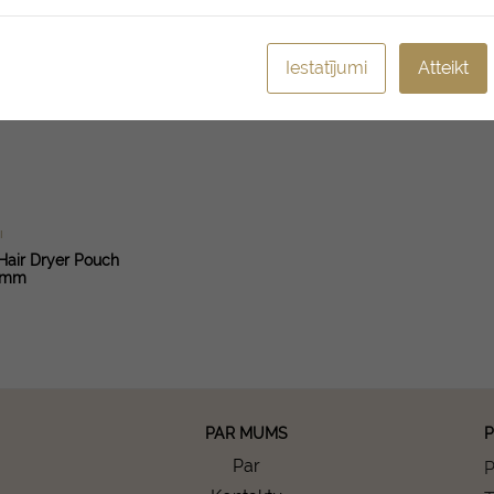
Iestatījumi
Atteikt
I
air Dryer Pouch
0mm
PAR MUMS
P
Par
P