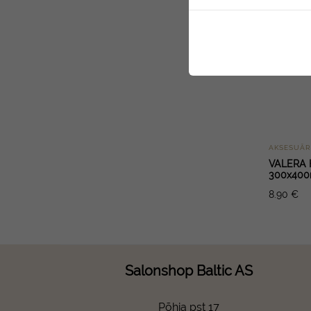
AKSESUĀR
VALERA H
300x40
8.90
€
Salonshop Baltic AS
Põhja pst 17