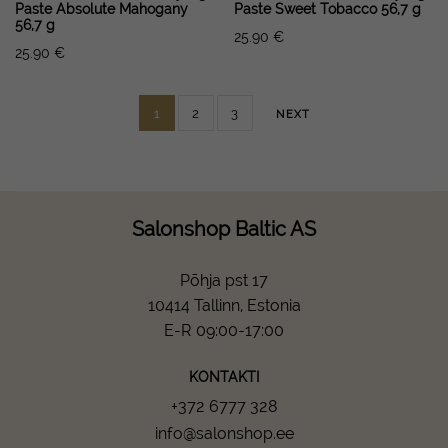
Paste Absolute Mahogany
Paste Sweet Tobacco 56,7 g
56,7 g
25.90
€
25.90
€
1
2
3
NEXT
Salonshop Baltic AS
Põhja pst 17
10414 Tallinn, Estonia
E-R 09:00-17:00
KONTAKTI
+372 6777 328
info@salonshop.ee