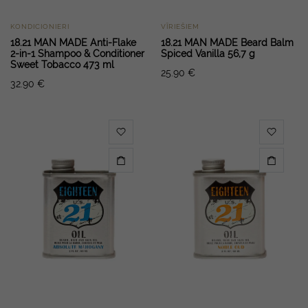
KONDICIONIERI
VĪRIEŠIEM
18.21 MAN MADE Anti-Flake
18.21 MAN MADE Beard Balm
2-in-1 Shampoo & Conditioner
Spiced Vanilla 56,7 g
Sweet Tobacco 473 ml
25.90
€
32.90
€
n
x
ce
ce