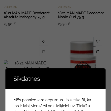
VĪRIEŠIEM
VĪRIEŠIEM
18.21 MAN MADE Deodorant
18.21 MAN MADE Deodorant
Absolute Mahogany 75 g
Noble Oud 75 g
25.90
€
25.90
€
Sīkdatnes
Mēs pasniedzam cepumus. Ja uzskatāt, ka
tas ir labi, vienkārši noklikšķiniet uz "Piekrītu