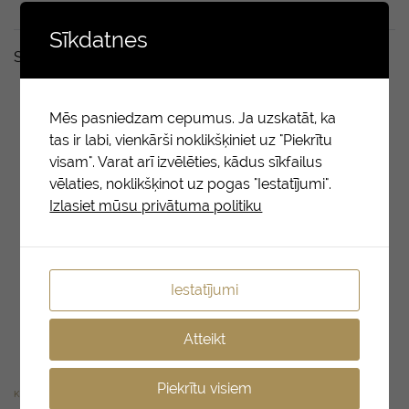
Sīkdatnes
Saistītie produkti
Mēs pasniedzam cepumus. Ja uzskatāt, ka
tas ir labi, vienkārši noklikšķiniet uz "Piekrītu
visam". Varat arī izvēlēties, kādus sīkfailus
vēlaties, noklikšķinot uz pogas "Iestatījumi".
Izlasiet mūsu privātuma politiku
Iestatījumi
Atteikt
Piekrītu visiem
KRĒMI
SPREJI