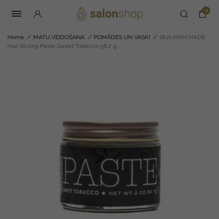
0
Home
/
MATU VEIDOŠANA
/
POMĀDES UN VASKI
/
18.21 MAN MADE
Hair Styling Paste Sweet Tobacco 56,7 g