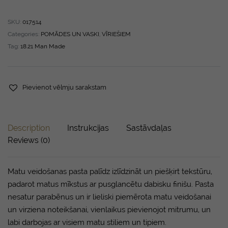
SKU:
017514
Categories:
POMĀDES UN VASKI
,
VĪRIEŠIEM
Tag:
18.21 Man Made
Pievienot vēlmju sarakstam
Description
Instrukcijas
Sastāvdaļas
Reviews (0)
Matu veidošanas pasta palīdz izlīdzināt un piešķirt tekstūru,
padarot matus mīkstus ar pusglancētu dabisku finišu. Pasta
nesatur parabēnus un ir lieliski piemērota matu veidošanai
un virziena noteikšanai, vienlaikus pievienojot mitrumu, un
labi darbojas ar visiem matu stiliem un tipiem.