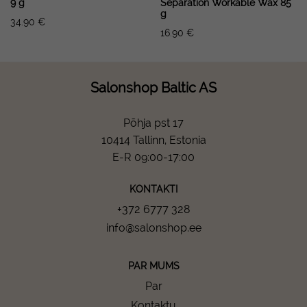
9 g
Separation Workable Wax 85
g
34.90
€
16.90
€
Salonshop Baltic AS
Põhja pst 17
10414 Tallinn, Estonia
E-R 09:00-17:00
KONTAKTI
+372 6777 328
info@salonshop.ee
PAR MUMS
Par
Kontaktu