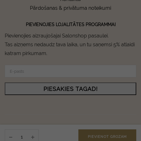
Pārdošanas & privātuma noteikumi
PIEVIENOJIES LOJALITĀTES PROGRAMMAI
Pievienojies aizraujošajai Salonshop pasaulei.
Tas aizņems nedaudz tava laika, un tu saņemsi 5% atlaidi
katram pirkumam.
PIESAKIES TAGAD!
Salonshop © Copyright 2024 - All rights reserved.
18.21
Instagram
Facebook
PIEVIENOT GROZAM
MAN