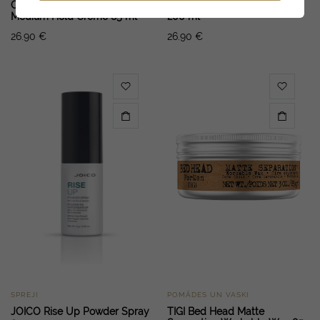
ORGANIC Control Texture
ORGANIC Control Root-Lift
Medium Hold Creme 85 ml
200 ml
26.90
€
26.90
€
SPREJI
POMĀDES UN VASKI
JOICO Rise Up Powder Spray
TIGI Bed Head Matte