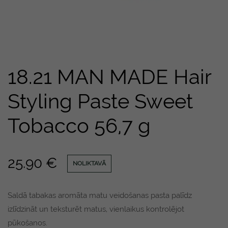
18.21 MAN MADE Hair
Styling Paste Sweet
Tobacco 56,7 g
25.90
€
NOLIKTAVĀ
Saldā tabakas aromāta matu veidošanas pasta palīdz
izlīdzināt un teksturēt matus, vienlaikus kontrolējot
pūkošanos.