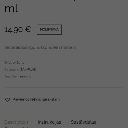
ml
14.90
€
NOLIKTAVĀ
Violetais šampūns blondiem matiem.
SKU:
056730
Category:
ŠAMPŪNI
Tag:
four reasons
Pievienot vēlmju sarakstam
Description
Instrukcijas
Sastāvdaļas