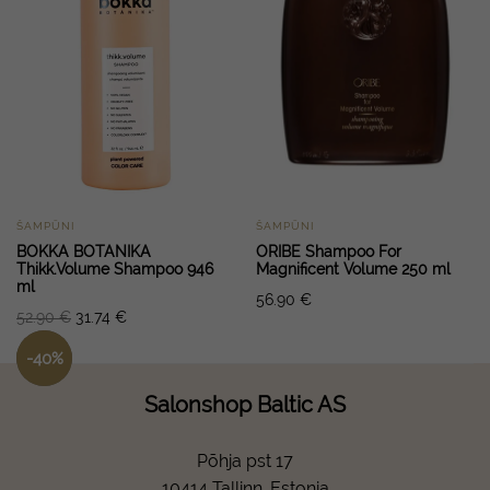
ŠAMPŪNI
ŠAMPŪNI
BOKKA BOTANIKA
ORIBE Shampoo For
Thikk.Volume Shampoo 946
Magnificent Volume 250 ml
ml
56.90
€
52.90
€
31.74
€
-
40
%
Salonshop Baltic AS
Põhja pst 17
10414 Tallinn, Estonia