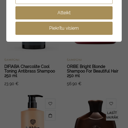
Atteikt
Piekrītu visiem
ŠAMPŪNI
ŠAMPŪNI
DIFIABA Charcolite Cool
ORIBE Bright Blonde
Toning Antibrass Shampoo
Shampoo For Beautiful Hair
250 ml
250 ml
23.90
€
56.90
€
LASĪT
VAIRĀK