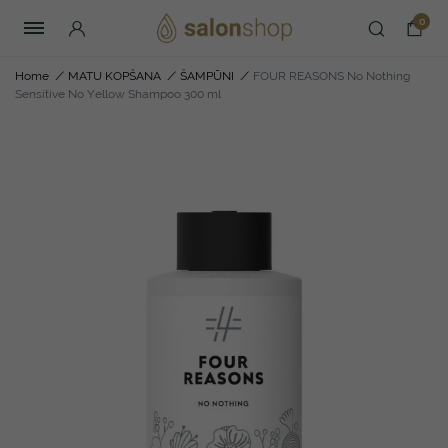
0
Home
/
MATU KOPŠANA
/
ŠAMPŪNI
/
FOUR REASONS No Nothing
Sensitive No Yellow Shampoo 300 ml