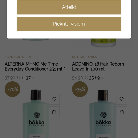
Atteikt
Piekrītu visiem
KONDICIONIERI
KONDICIONIERI
ALTERNA MHMC Me Time
ADDMINO-18 Hair Reborn
Everyday Conditioner 251 ml *
Leave-In 100 ml
37.90
€
11.37
€
54.90
€
35.69
€
-
70
%
-
35
%