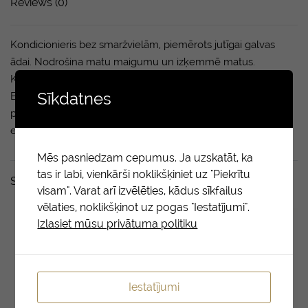
Reviews (0)
Kondicionieris bez smaržvielām, piemērots jutīgai galvas
ādai. Nodrošina matu maigumu un izķemmē matus.
Kondicionēšanas formula samazina statisko elektrību.
Sīkdatnes
Efektīvi stiprina matus un samazina lūšanu. Produktam
piešķirta Somijas alerģijas, ādas un astmas federācijas
emblēma.
Mēs pasniedzam cepumus. Ja uzskatāt, ka
tas ir labi, vienkārši noklikšķiniet uz "Piekrītu
Saistītie produkti
visam". Varat arī izvēlēties, kādus sīkfailus
vēlaties, noklikšķinot uz pogas "Iestatījumi".
Izlasiet mūsu privātuma politiku
Iestatījumi