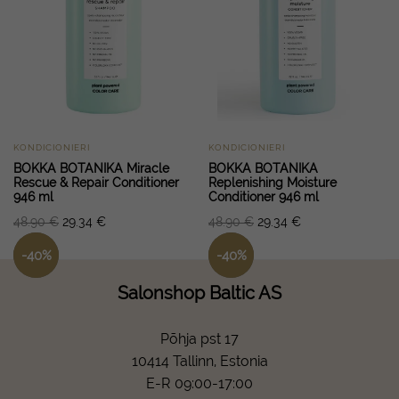
KONDICIONIERI
KONDICIONIERI
BOKKA BOTANIKA Miracle
BOKKA BOTANIKA
Rescue & Repair Conditioner
Replenishing Moisture
946 ml
Conditioner 946 ml
48.90
€
29.34
€
48.90
€
29.34
€
-
40
%
-
40
%
Salonshop Baltic AS
Põhja pst 17
10414 Tallinn, Estonia
E-R 09:00-17:00