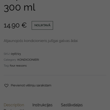
300 ml
14.90
€
NOLIKTAVĀ
Atjaunojošs kondicionieris jutīgai galvas ādai.
SKU:
056723
Category:
KONDICIONIERI
Tag:
four reasons
Pievienot vēlmju sarakstam
Description
Instrukcijas
Sastāvdaļas