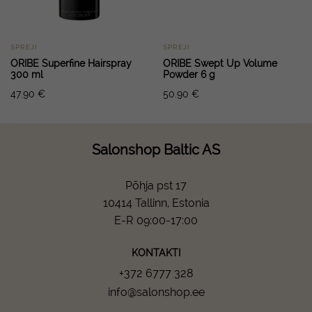
SPREJI
SPREJI
ORIBE Superfine Hairspray
ORIBE Swept Up Volume
300 ml
Powder 6 g
47.90
€
50.90
€
Salonshop Baltic AS
Põhja pst 17
10414 Tallinn, Estonia
E-R 09:00-17:00
KONTAKTI
+372 6777 328
info@salonshop.ee