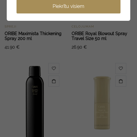
Piekrītu visiem
SPREJI
CEĻOJUMAM
ORIBE Maximista Thickening
ORIBE Royal Blowout Spray
Spray 200 ml
Travel Size 50 ml
41.90
€
26.90
€