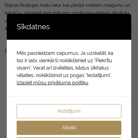
Stipras fiksācijas matu laka, kas piešķir matiem maigumu un
tekstūru, aizsargā pret mitrumu, nodrošina dabisku fiksāciju
un ļauj pabeigt frizūru arī pēc lakas izžūšanas. Satur
Sīkdatnes
aizsardzību pret karstumu līdz 232°C. Aizsargā pret karstumu.
Saistītie produkti
Mēs pasniedzam cepumus. Ja uzskatāt, ka
tas ir labi, vienkārši noklikšķiniet uz "Piekrītu
visam". Varat arī izvēlēties, kādus sīkfailus
vēlaties, noklikšķinot uz pogas "Iestatījumi".
Izlasiet mūsu privātuma politiku
Iestatījumi
Atteikt