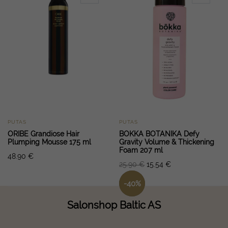
PUTAS
PUTAS
ORIBE Grandiose Hair
BOKKA BOTANIKA Defy
Plumping Mousse 175 ml
Gravity Volume & Thickening
Foam 207 ml
48.90
€
25.90
€
15.54
€
-
40
%
Salonshop Baltic AS