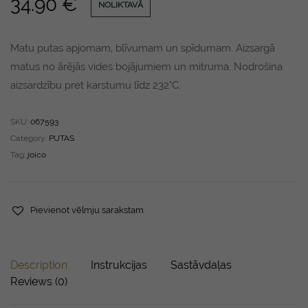
34.90
€
NOLIKTAVĀ
Matu putas apjomam, blīvumam un spīdumam. Aizsargā
matus no ārējās vides bojājumiem un mitruma. Nodrošina
aizsardzību pret karstumu līdz 232°C.
SKU:
067593
Category:
PUTAS
Tag:
joico
Pievienot vēlmju sarakstam
Description
Instrukcijas
Sastāvdaļas
Reviews (0)