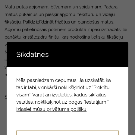
Matu putas apjomam, blīvumam un spīdumam. Padara
matus pūkainus un piešķir apjomu, tekstūru un vidēju
fiksāciju. Palīdz izlīdzināt frizētus un plandošus matus.
Apjomu palielinošais polimērs produktā ir īpaši izstrādāts, lai
panāktu kristāldzidru finišu, kas nodrošina lielisku fiksāciju
visas dienas garumā, nepadarot matus smagus un lipīgus.
Moringa sēklu eļļa ir bagātīgs antioksidantu, A un E vitamīnu,
Sīkdatnes
cinka un silīcija dioksīda avots (viss nepieciešamais
veselīgiem, stipriem un pret bojājumiem noturīgiem
matiem), kas piešķir matiem spīdumu un mīkstumu.
Mēs pasniedzam cepumus. Ja uzskatāt, ka
tas ir labi, vienkārši noklikšķiniet uz "Piekrītu
visam". Varat arī izvēlēties, kādus sīkfailus
Saistītie produkti
vēlaties, noklikšķinot uz pogas "Iestatījumi".
Izlasiet mūsu privātuma politiku
LASĪT
VAIRĀK