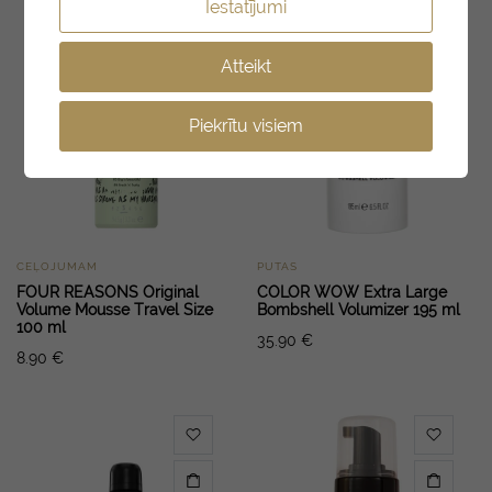
Iestatījumi
Atteikt
Piekrītu visiem
CEĻOJUMAM
PUTAS
FOUR REASONS Original
COLOR WOW Extra Large
Volume Mousse Travel Size
Bombshell Volumizer 195 ml
100 ml
35.90
€
8.90
€