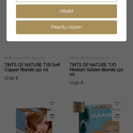
Atteikt
Piekrītu visiem
PERMANENTĀS KRĀSAS
PERMANENTĀS KRĀSAS
TINTS OF NATURE T7R Soft
TINTS OF NATURE T7D
Copper Blonde 130 ml
Medium Golden Blonde 130
ml
17.90
€
17.90
€