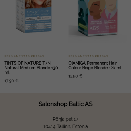
PERMANENTĀS KRĀSAS
PERMANENTĀS KRĀSAS
TINTS OF NATURE T7N
OIAMIGA Permanent Hair
Natural Medium Blonde 130
Colour Beige Blonde 120 ml
ml
12.90
€
17.90
€
Salonshop Baltic AS
Põhja pst 17
10414 Tallinn, Estonia