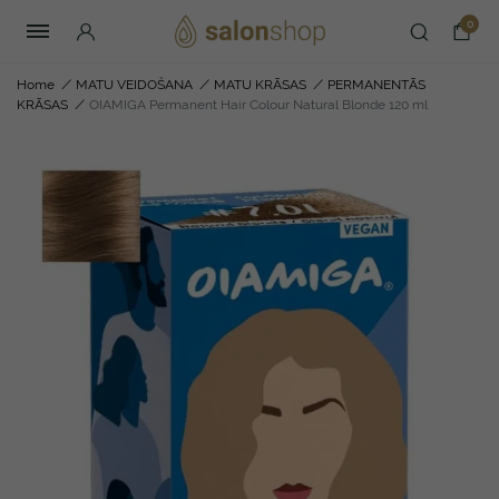
0
Home
/
MATU VEIDOŠANA
/
MATU KRĀSAS
/
PERMANENTĀS
KRĀSAS
/
OIAMIGA Permanent Hair Colour Natural Blonde 120 ml