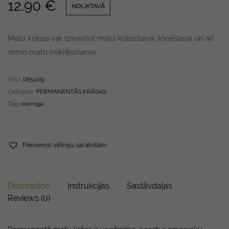
12.90
€
NOLIKTAVĀ
Matu krāsas var izmantot matu krāsošanai, tonēšanai un arī
sirmo matu nokrāsošanai.
SKU:
085409
Category:
PERMANENTĀS KRĀSAS
Tag:
oiamiga
Pievienot vēlmju sarakstam
Description
Instrukcijas
Sastāvdaļas
Reviews (0)