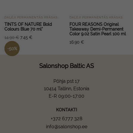
DAĻĒJI PERMANENTĀS KRĀSAS
DAĻĒJI PERMANENTĀS KRĀSAS
TINTS OF NATURE Bold
FOUR REASONS Original
Colours Blue 70 ml*
Takeaway Demi-Permanent
Color 9.02 Satin Pearl 100 ml
14.90
€
7.45
€
16.90
€
-
50
%
Salonshop Baltic AS
Põhja pst 17
10414 Tallinn, Estonia
E-R 09:00-17:00
KONTAKTI
+372 6777 328
info@salonshop.ee