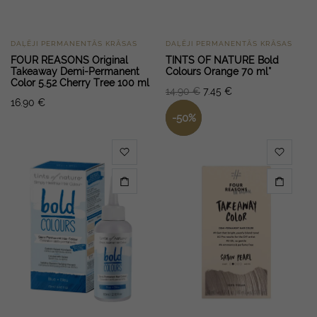
DAĻĒJI PERMANENTĀS KRĀSAS
DAĻĒJI PERMANENTĀS KRĀSAS
FOUR REASONS Original
TINTS OF NATURE Bold
Takeaway Demi-Permanent
Colours Orange 70 ml*
Color 5.52 Cherry Tree 100 ml
14.90
€
7.45
€
16.90
€
-
50
%