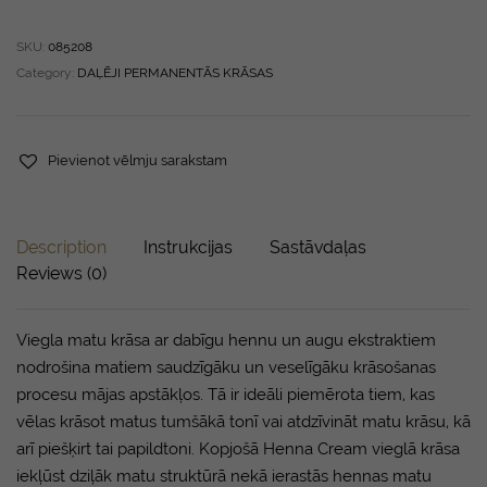
SKU:
085208
Category:
DAĻĒJI PERMANENTĀS KRĀSAS
Pievienot vēlmju sarakstam
Description
Instrukcijas
Sastāvdaļas
Reviews (0)
Viegla matu krāsa ar dabīgu hennu un augu ekstraktiem
nodrošina matiem saudzīgāku un veselīgāku krāsošanas
procesu mājas apstākļos. Tā ir ideāli piemērota tiem, kas
vēlas krāsot matus tumšākā tonī vai atdzīvināt matu krāsu, kā
arī piešķirt tai papildtoni. Kopjošā Henna Cream vieglā krāsa
iekļūst dziļāk matu struktūrā nekā ierastās hennas matu