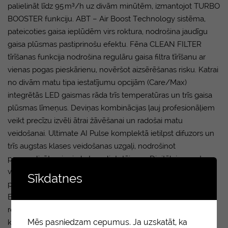
palielināt līdz 95 m³/h uz divām minūtēm, izmantojot TURBO
BOOSTER funkciju. ABT – Air Boost Technology sistēma,
pateicoties gaisa ieplūdēm virs roktura, nodrošina jaudīgu
gaisa plūsmas pastiprinošu efektu. Fēna CLEAN FILTER
tīrīšanas funkcija nodrošina regulāru gaisa filtra tīrīšanu ar
vienas pogas pieskārienu, novēršot aizsērēšanas risku. Katrai
no divām matu tipa iestatījumu opcijām (Care/Max)
integrētās LED gaismas rāda trīs temperatūras un trīs gaisa
plūsmas līmeņus. Deviņas kombinācijas ļauj profesionāļiem
veikt precīzu izvēli ātrai žāvēšanai un radošai matu
veidošanai. Ultimate AI Pulse komplektā ietilpst difuzors un
trīs augstas klases veidošanas uzgaļi, nodrošinot
personalizētu pieeju katram lietotājam. • Digitālais augstas
veiktspējas bezķemmes motors HI-PAX • Iespaidīga gaisa
Sīkdatnes
plūsma (90 m³/h), paaugstināts gaisa spiediens • Turbo-
Booster funkcija: 95 m³/h • Jaudīgs jonu ģenerators • 2
režīmi (Care/Max) ar 9 temperatūras/gaisa plūsmas
Mēs pasniedzam cepumus. Ja uzskatāt, ka
kombinācijām katrā • Dual Memory funkcija • Aukstā gaisa