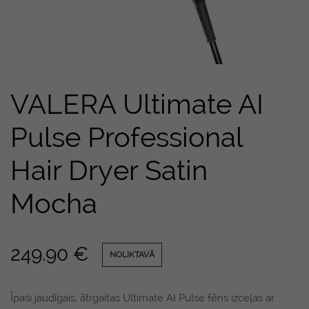
VALERA Ultimate AI
Pulse Professional
Hair Dryer Satin
Mocha
249.90
€
NOLIKTAVĀ
Īpaši jaudīgais, ātrgaitas Ultimate AI Pulse fēns izceļas ar