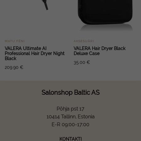
MATU FĒNI
AKSESUĀRI
VALERA Ultimate AI
VALERA Hair Dryer Black
Professional Hair Dryer Night
Deluxe Case
Black
35.00
€
209.90
€
Salonshop Baltic AS
Põhja pst 17
10414 Tallinn, Estonia
E-R 09:00-17:00
KONTAKTI