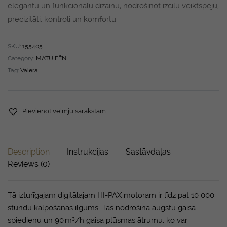
elegantu un funkcionālu dizainu, nodrošinot izcilu veiktspēju,
precizitāti, kontroli un komfortu.
SKU:
155405
Category:
MATU FĒNI
Tag:
Valera
Pievienot vēlmju sarakstam
Description
Instrukcijas
Sastāvdaļas
Reviews (0)
Tā izturīgajam digitālajam HI-PAX motoram ir līdz pat 10 000
stundu kalpošanas ilgums. Tas nodrošina augstu gaisa
spiedienu un 90 m³/h gaisa plūsmas ātrumu, ko var