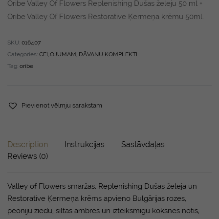
Oribe Valley Of Flowers Replenishing Dušas želeju 50 ml +
Oribe Valley Of Flowers Restorative Ķermeņa krēmu 50ml.
SKU:
016407
Categories:
CEĻOJUMAM
,
DĀVANU KOMPLEKTI
Tag:
oribe
Pievienot vēlmju sarakstam
Description
Instrukcijas
Sastāvdaļas
Reviews (0)
Valley of Flowers smaržas, Replenishing Dušas želeja un
Restorative Ķermeņa krēms apvieno Bulgārijas rozes,
peoniju ziedu, siltas ambres un izteiksmīgu koksnes notis,