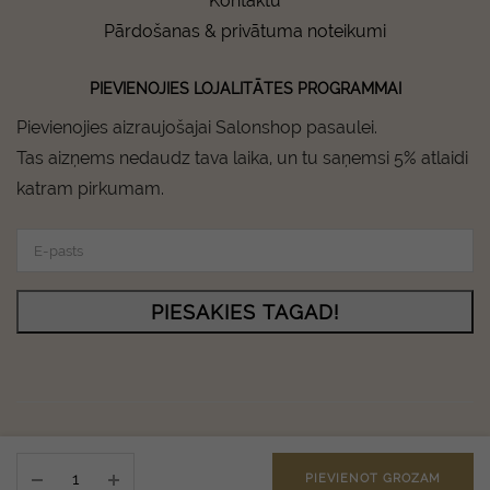
Kontaktu
Pārdošanas & privātuma noteikumi
PIEVIENOJIES LOJALITĀTES PROGRAMMAI
Pievienojies aizraujošajai Salonshop pasaulei.
Tas aizņems nedaudz tava laika, un tu saņemsi 5% atlaidi
katram pirkumam.
PIESAKIES TAGAD!
Salonshop © Copyright 2024 - All rights reserved.
ORIBE
Instagram
Facebook
PIEVIENOT GROZAM