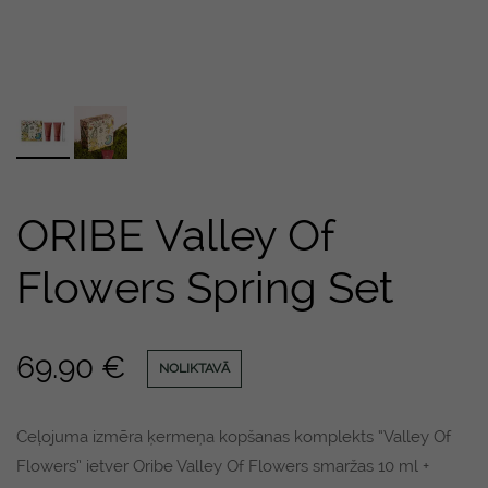
ORIBE Valley Of
Flowers Spring Set
69.90
€
NOLIKTAVĀ
Ceļojuma izmēra ķermeņa kopšanas komplekts “Valley Of
Flowers” ietver Oribe Valley Of Flowers smaržas 10 ml +